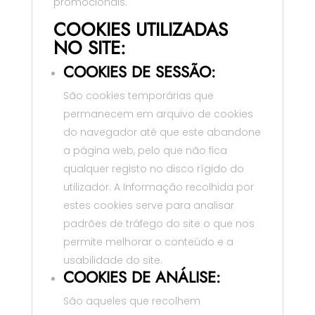
promocionais.
COOKIES UTILIZADAS
NO SITE:
COOKIES DE SESSÃO:
São cookies temporárias que
permanecem em arquivo de cookies
do navegador até que este abandone
a página web, pelo que não fica
qualquer registo no disco rígido do
utilizador. A Informação recolhida por
estes cookies serve para analisar
padrões de tráfego do site o que nos
permite melhorar o conteúdo e a
usabilidade do site.
COOKIES DE ANÁLISE:
São aqueles que recolhem