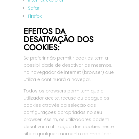
Safari
Firefox
EFEITOS DA
DESATIVAÇÃO DOS
COOKIES:
Se preferir não permitir cookies, tem a
possibilidade de desativar os mesmos,
no navegador de internet (browser) que
utiliza e continuará a navegar.
Todos os browsers permitem que o
utilizador aceite, recuse ou apague os
cookies através da seleção das
configurações apropriadas no seu
browser. Assim, os utilizadores podem
desativar a utilização dos cookies neste
site a qualquer momento ao modificar