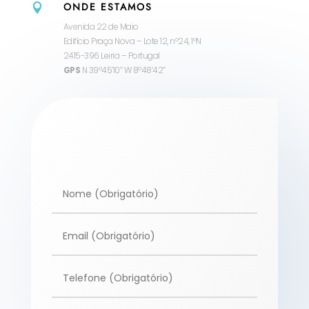
ONDE ESTAMOS

Avenida 22 de Maio
Edifício Praça Nova – Lote 12, nº24, 1ºN
2415-396 Leiria – Portugal
GPS
N 39º45’10” W 8º48’42”
Alternative