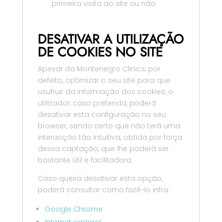
primeira visita ao site ou não.
DESATIVAR A UTILIZAÇÃO
DE COOKIES NO SITE
Apesar da Montenegro Clinics, por
defeito, optimizar o seu site para que
usufruir da informação dos cookies, o
utilizador, caso pretenda, poderá
desativar esta configuração no seu
browser, sendo certo que não terá uma
interacção tão intuitiva, obtida por força
dessa captação, que lhe poderá ser
bastante útil e facilitadora.
Caso queira desativar esta opção,
poderá consultar como fazê-lo infra:
Google Chrome
Internet explorer