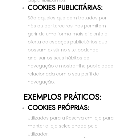
COOKIES PUBLICITÁRIAS:
São aqueles que bem tratados por
nós ou por terceiros, nos permitem
gerir de uma forma mais eficiente a
oferta de espaços publicitários que
possam existir no site, podendo
analisar os seus hábitos de
navegação e mostrar-lhe publicidade
relacionada com o seu perfil de
navegação.
EXEMPLOS PRÁTICOS:
COOKIES PRÓPRIAS:
Utilizados para a Reserva em loja para
manter a loja selecionada pelo
utilizador.