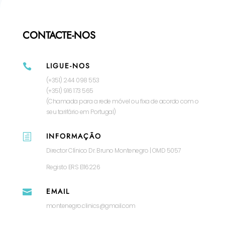
CONTACTE-NOS
LIGUE-NOS

(+351) 244 098 553
(+351) 916 173 565
(Chamada para a rede móvel ou fixa de acordo com o
seu tarifário em Portugal)
INFORMAÇÃO
h
Director Clínico Dr. Bruno Montenegro | OMD 5057
Registo ERS E116226
EMAIL

montenegro.clinics@gmail.com