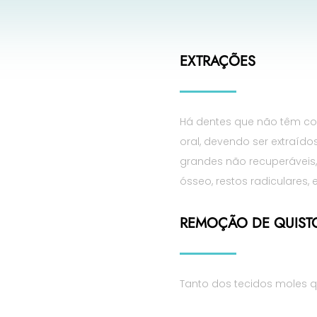
EXTRAÇÕES
Há dentes que não têm c
oral, devendo ser extraíd
grandes não recuperáveis,
ósseo, restos radiculares, 
REMOÇÃO DE QUIST
Tanto dos tecidos moles q