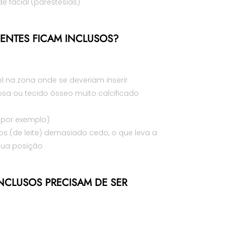
e facial (parestesias)
ENTES FICAM INCLUSOS?
 na zona onde se deveriam inserir
sa ou tecido ósseo muito calcificado
 por exemplo)
s (de leite) demasiado cedo, o que leva a
 sua posição
NCLUSOS PRECISAM DE SER