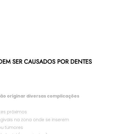
DEM SER CAUSADOS POR DENTES
rão originar diversas complicações
​
tes próximos
givais na zona onde se inserem
 ou tumores