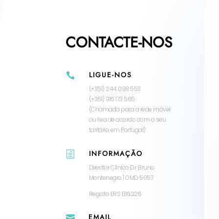
CONTACTE-NOS
LIGUE-NOS

(+351) 244 098 553
(+351) 916 173 565
(Chamada para a rede móvel
ou fixa de acordo com o seu
tarifário em Portugal)
INFORMAÇÃO
h
Director Clínico Dr. Bruno
Montenegro | OMD 5057
Registo ERS E116226
EMAIL
