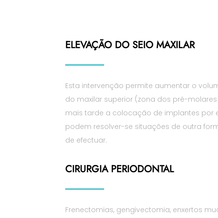
ELEVAÇÃO DO SEIO MAXILAR
Esta intervenção permite aumentar o vol
do maxilar superior (zona dos pré-molares
mais tarde a colocação de implantes por 
podem resolver-se situações de outra form
de efectuar.
CIRURGIA PERIODONTAL
Frenectomias, gengivectomia, enxertos muc