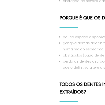
alteração da sensibilidad
PORQUE É QUE OS D
pouco espaço disponível
gengiva demasiado fibro
numa região específica
obstáculos (outro dente
perda de dentes decíduo
que o definitivo altere a
TODOS OS DENTES I
EXTRAÍDOS?​