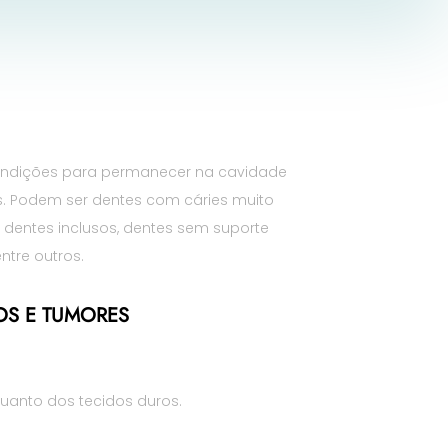
ondições para permanecer na cavidade
os. Podem ser dentes com cáries muito
 dentes inclusos, dentes sem suporte
entre outros.
OS E TUMORES
uanto dos tecidos duros.​