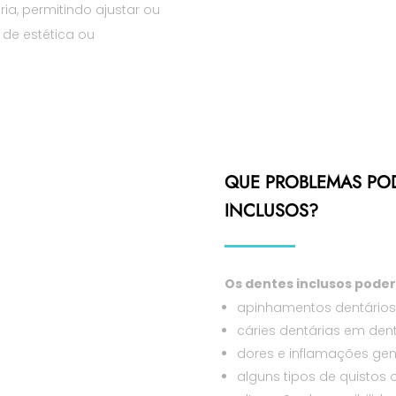
ia, permitindo ajustar ou
 de estética ou
QUE PROBLEMAS PO
INCLUSOS?
​Os dentes inclusos pode
apinhamentos dentários
cáries dentárias em den
dores e inflamações gen
alguns tipos de quistos